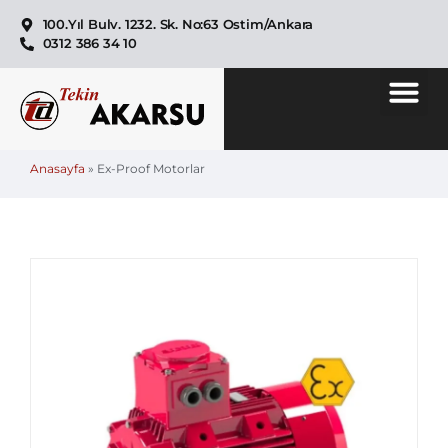
100.Yıl Bulv. 1232. Sk. No:63 Ostim/Ankara
0312 386 34 10
Anasayfa
»
Ex-Proof Motorlar