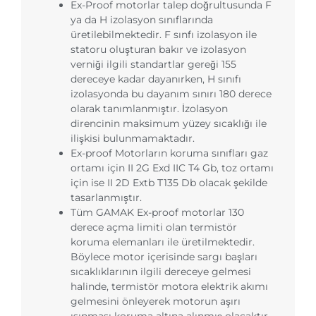
Ex-Proof motorlar talep doğrultusunda F
ya da H izolasyon sınıflarında
üretilebilmektedir. F sınfı izolasyon ile
statoru oluşturan bakır ve izolasyon
verniği ilgili standartlar gereği 155
dereceye kadar dayanırken, H sınıfı
izolasyonda bu dayanım sınırı 180 derece
olarak tanımlanmıştır. İzolasyon
direncinin maksimum yüzey sıcaklığı ile
ilişkisi bulunmamaktadır.
Ex-proof Motorların koruma sınıfları gaz
ortamı için II 2G Exd IIC T4 Gb, toz ortamı
için ise II 2D Extb T135 Db olacak şekilde
tasarlanmıştır.
Tüm GAMAK Ex-proof motorlar 130
derece açma limiti olan termistör
koruma elemanları ile üretilmektedir.
Böylece motor içerisinde sargı başları
sıcaklıklarının ilgili dereceye gelmesi
halinde, termistör motora elektrik akımı
gelmesini önleyerek motorun aşırı