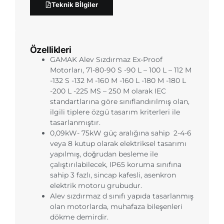
Teknik Bİlgiler
Özellikleri
GAMAK Alev Sızdırmaz Ex-Proof
Motorları, 71-80-90 S -90 L – 100 L – 112 M
-132 S -132 M -160 M -160 L -180 M -180 L
-200 L -225 MS – 250 M olarak IEC
standartlarına göre sınıflandırılmış olan,
ilgili tiplere özgü tasarım kriterleri ile
tasarlanmıştır.
0,09kW- 75kW güç aralığına sahip
2-4-6
veya 8 kutup olarak elektriksel tasarımı
yapılmış, doğrudan besleme ile
çalıştırılabilecek, IP65 koruma sınıfına
sahip 3 fazlı, sincap kafesli, asenkron
elektrik motoru grubudur.
Alev sızdırmaz d sınıfı yapıda tasarlanmış
olan motorlarda, muhafaza bileşenleri
dökme demirdir.