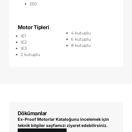
250
Motor Tipleri
4 kutuplu
IE1
6 kutuplu
IE2
8 kutuplu
IE3
2 kutuplu
Dökümanlar
Ex-Proof Motorlar Kataloğunu incelemek için
teknik bilgiler sayfamızı ziyaret edebilirsiniz.