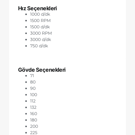
Hız Seçenekleri
1000 d/dk
1500 RPM
1500 d/dk
3000 RPM
3000 d/dk
750 d/dk
Gövde Seçenekleri
71
80
90
100
112
132
160
180
200
225