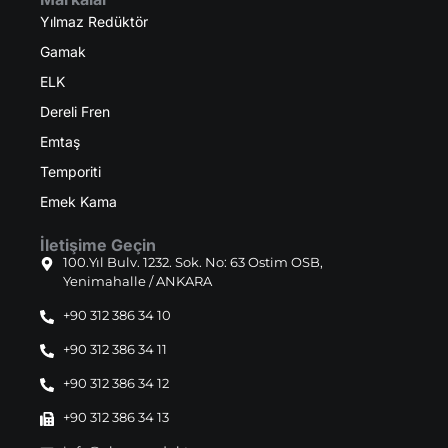
Yılmaz Redüktör
Gamak
ELK
Dereli Fren
Emtaş
Temporiti
Emek Kama
İletişime Geçin
100.Yıl Bulv. 1232. Sok. No: 63 Ostim OSB,
Yenimahalle / ANKARA
+90 312 386 34 10
+90 312 386 34 11
+90 312 386 34 12
+90 312 386 34 13