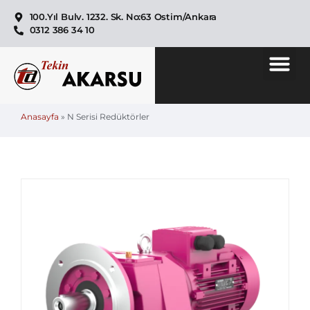
100.Yıl Bulv. 1232. Sk. No:63 Ostim/Ankara
0312 386 34 10
Anasayfa
»
N Serisi Redüktörler