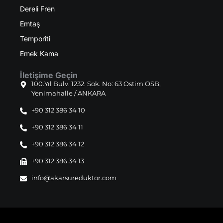
Dereli Fren
Emtaş
Temporiti
Emek Kama
İletişime Geçin
100.Yıl Bulv. 1232. Sok. No: 63 Ostim OSB,
Yenimahalle / ANKARA
+90 312 386 34 10
+90 312 386 34 11
+90 312 386 34 12
+90 312 386 34 13
info@akarsureduktor.com