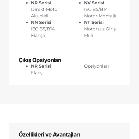
NR Serisi
NV Serisi
Direkt Motor
IEC B5/B14
Akupleli
Motor Montajlı
NN Serisi
NT Serisi
IEC B5/B14
Motorsuz Giriş
Flanşlı
Milli
Çıkış Opsiyonları
NR Serisi
Opsiyonları
Flanş
Özellikleri ve Avantajları