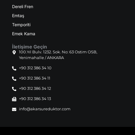
Dereli Fren
Emtaş
Temporiti
Emek Kama
İletişime Geçin
100.Yıl Bulv. 1232. Sok. No: 63 Ostim OSB,
Yenimahalle / ANKARA
+90 312 386 34 10
+90 312 386 34 11
+90 312 386 34 12
+90 312 386 34 13
info@akarsureduktor.com