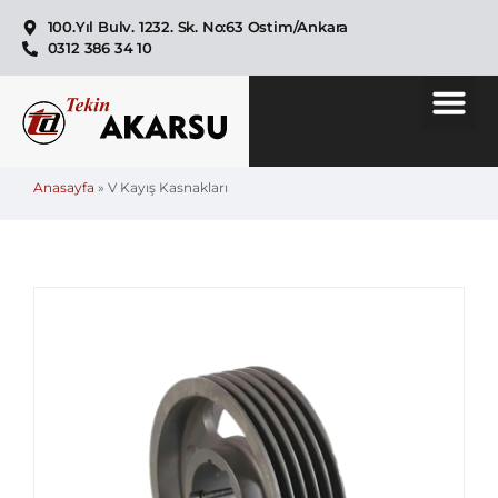
100.Yıl Bulv. 1232. Sk. No:63 Ostim/Ankara
0312 386 34 10
Anasayfa
»
V Kayış Kasnakları