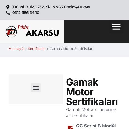
100.Yıl Bulv. 1232. Sk. No:63 Ostim/Ankara
0312 386 34 10
Anasayfa
»
Sertifikalar
»
Gamak Motor Sertifikaları
Gamak
Motor
Yılmaz Redüktör Sertifikaları
Gamak Motor Sertifikaları
Emtaş Motor Sertifikaları
ELK Motor Sertifikaları
Dereli Fren Sertifikaları
Emek Kama Sertifikaları
Temporiti Fren Sertifikaları
Sertifikaları
Gamak Motor ürünlerine
ait sertifikalar.
GG Serisi B Modül