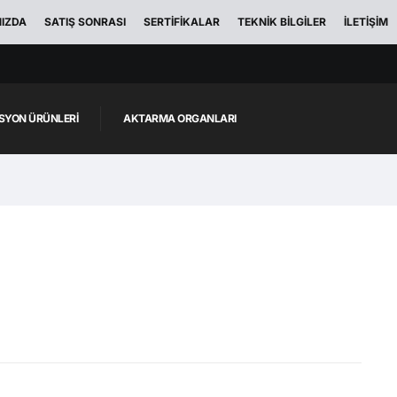
IZDA
SATIŞ SONRASI
SERTIFIKALAR
TEKNIK BILGILER
İLETIŞIM
YON ÜRÜNLERI
AKTARMA ORGANLARI