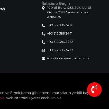
İletişime Geçin
100.Yıl Bulv. 1232. Sok. No: 63
ktör
Ostim OSB, Yenimahalle /
ANKARA
+90 312 386 34 10
+90 312 386 34 11
+90 312 386 34 12
+90 312 386 34 13
info@akarsureduktor.com
en ve Emek Kama gibi önemli markaların yetkili bayisi ve
iri
web sitemizi ziyaret edebilirsiniz.